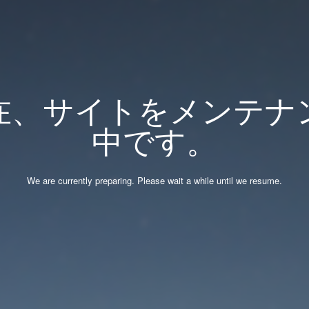
在、サイトをメンテナ
中です。
We are currently preparing. Please wait a while until we resume.