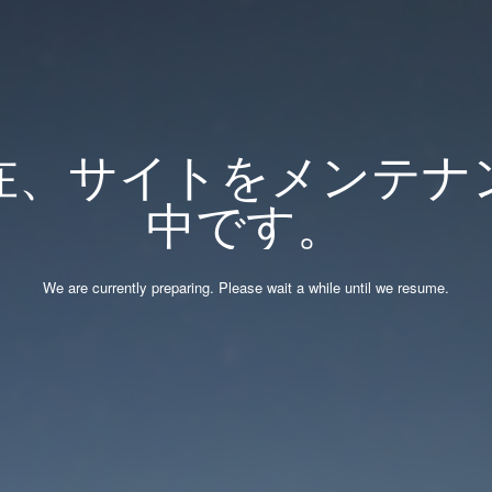
在、サイトをメンテナ
中です。
We are currently preparing. Please wait a while until we resume.