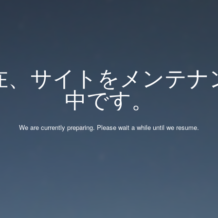
在、サイトをメンテナ
中です。
We are currently preparing. Please wait a while until we resume.